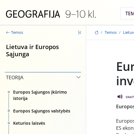
Skip to main content
TE
Temos
Lietuv
Temos
Lietuva ir Europos
Sąjunga
Eur
inv
TEORIJA
Europos Sąjungos įkūrimo
SKAIT
istorija
Europos
Europos Sąjungos valstybės
Europos 
Keturios laisvės
ES ekon