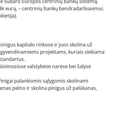
jie sudaro Europos centrinių bankų sistemą.
vedė eurą, – centrinių bankų bendradarbiavimui.
ietija).
pinigus kapitalo rinkose ir juos skolina už
 įgyvendinamiems projektams, kuriais siekiama
 standartus.
būsimosiose valstybėse narėse bei šalyse
 Pinigai palankiomis sąlygomis skolinami
damas pelno ir skolina pinigus už palūkanas,