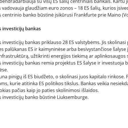
bendradarbiauja su visų ES šalių centriniais bankais. Kartu 
is vadovauja glaudžiam euro zonos – 18 ES šalių, kurios įsi
centrinio banko būstinė įsikūrusi Frankfurte prie Maino (Vok
 investicijų bankas
investicijų bankas priklauso 28 ES valstybėms. Jis skolinasi 
es palūkanas ES ir kaimyninėse arba besivystančiose šalyse
infrastruktūrą, užtikrinti energijos tiekimą ar aplinkosaugos
 investicijų bankas remia projektus ES šalyse ir investuoja 
ėse.
una pinigų iš ES biudžeto, o skolinasi juos kapitalo rinkose.
ms, kurie atitinka ES politikos tikslus. Bankas veikia nesiek
okias pačias kaip jo paties skolinimosi išlaidos.
 investicijų banko būstinė Liuksemburge.