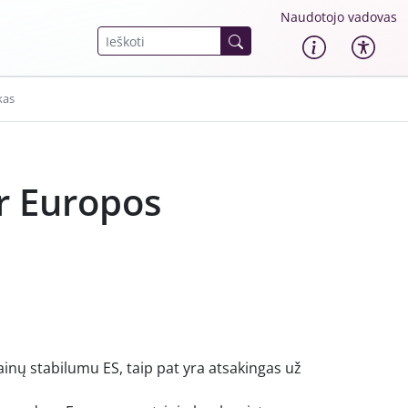
Naudotojo vadovas
kas
ir Europos
ainų stabilumu ES, taip pat yra atsakingas už