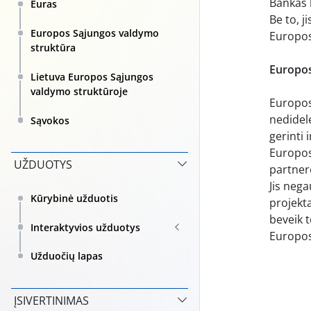
Bankas 
Euras
Be to, j
Europos Sąjungos valdymo
Europos 
struktūra
Europos
Lietuva Europos Sąjungos
valdymo struktūroje
Europos 
nedidel
Sąvokos
gerinti 
Europos
UŽDUOTYS
partner
Jis nega
Kūrybinė užduotis
projekta
beveik t
Interaktyvios užduotys
Europos
Užduočių lapas
ĮSIVERTINIMAS