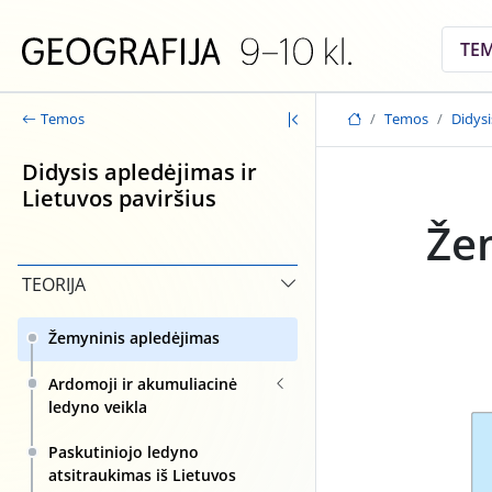
Skip to main content
TE
Temos
Didysi
Temos
Didysis apledėjimas ir
Lietuvos paviršius
Že
TEORIJA
Žemyninis apledėjimas
Ardomoji ir akumuliacinė
ledyno veikla
Paskutiniojo ledyno
atsitraukimas iš Lietuvos