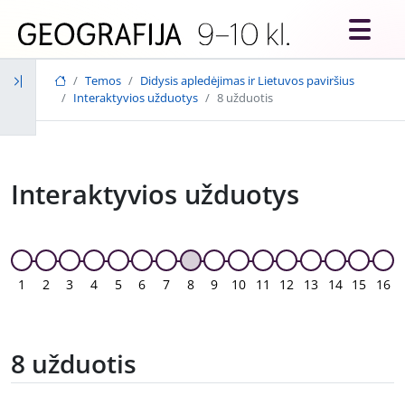
Skip to main content
Temos
Didysis apledėjimas ir Lietuvos paviršius
Interaktyvios užduotys
8 užduotis
Interaktyvios užduotys
1
2
3
4
5
6
7
8
9
10
11
12
13
14
15
16
8 užduotis