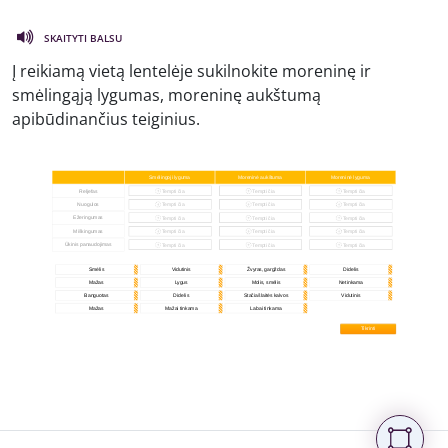
SKAITYTI BALSU
Į reikiamą vietą lentelėje sukilnokite moreninę ir
smėlingąją lygumas, moreninę aukštumą
apibūdinančius teiginius.