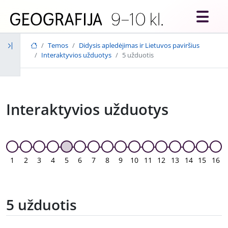
Skip to main content
Temos
Didysis apledėjimas ir Lietuvos paviršius
Interaktyvios užduotys
5 užduotis
Interaktyvios užduotys
1
2
3
4
5
6
7
8
9
10
11
12
13
14
15
16
5 užduotis