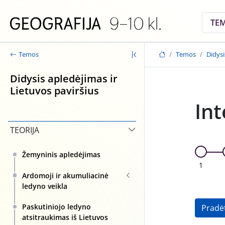
Skip to main content
TE
Temos
Didysi
Temos
Didysis apledėjimas ir
Lietuvos paviršius
Int
TEORIJA
Žemyninis apledėjimas
1
Ardomoji ir akumuliacinė
ledyno veikla
Paskutiniojo ledyno
Pradė
atsitraukimas iš Lietuvos