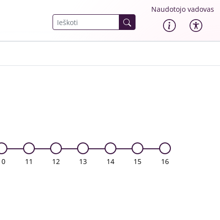
Naudotojo vadovas
10
11
12
13
14
15
16