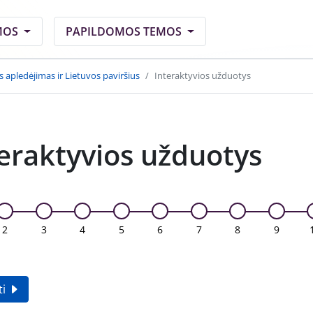
MOS
PAPILDOMOS TEMOS
s apledėjimas ir Lietuvos paviršius
Interaktyvios užduotys
eraktyvios užduotys
2
3
4
5
6
7
8
9
ti