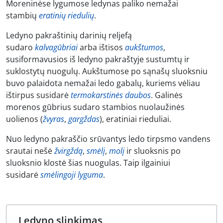
Moreninėse lygumose ledynas paliko nemažai
stambių
eratinių riedulių
.
Ledyno pakraštinių darinių reljefą
sudaro
kalvagūbriai
arba ištisos
aukštumos
,
susiformavusios iš ledyno pakraštyje sustumtų ir
suklostytų nuogulų. Aukštumose po sąnašų sluoksniu
buvo palaidota nemažai ledo gabalų, kuriems vėliau
ištirpus susidarė
termokarstinės daubos
. Galinės
morenos gūbrius sudaro stambios nuolaužinės
uolienos (
žvyras
,
gargždas
), eratiniai rieduliai.
Nuo ledyno pakraščio srūvantys ledo tirpsmo vandens
srautai nešė
žvirgždą
,
smėlį
,
molį
ir sluoksnis po
sluoksnio klostė šias nuogulas. Taip ilgainiui
susidarė
smėlingoji lyguma
.