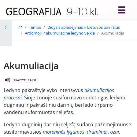
Skip to main content
Temos
Didysis apledėjimas ir Lietuvos paviršius
Ardomoji ir akumuliacinė ledyno veikla
Akumuliacija
Akumuliacija
SKAITYTI BALSU
Ledyno pakraštyje vyko intensyvūs
akumuliacijos
procesai
. Šioje zonoje susiformavo sudėtingas ledyno
dugninių ir pakraštinių darinių bei ledo tirpsmo
vandenų suformuotas reljefas.
Ledyno dugninių darinių reljefą sudaro pažemėjimuose
susiformavusios
moreninės lygumos
,
drumlinai
,
ozai
.