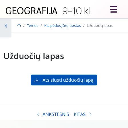
Skip to main content
Temos
Klaipėdos jūrų uostas
Užduočių lapas
Užduočių lapas
Atsisiųsti užduočių lapą
ANKSTESNIS
KITAS