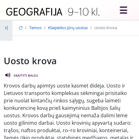
Skip to main content
Temos
Klaipėdos jūrų uostas
Uosto krova
Uosto krova
SKAITYTI BALSU
Krovos darbų apimtys uoste kasmet didėja. Uosto ir
Lietuvos transporto kompleksas sėkmingai prisitaiko
prie nuolat kintančių rinkos sąlygų, sugeba laimėti
konkurencinę kovą prieš kaimyninius Baltijos šalių
uostus. Krovos darbų gausėjimą nemaža dalimi lėmė
uosto gilinimo darbai. Uosto krovinių apyvartą sudaro:
trąšos, naftos produktai, ro–ro kroviniai, konteineriai,
žemės ūkio produktai, statybinės medžiagos, metalas ir