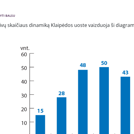
YTI BALSU
aivų skaičiaus dinamiką Klaipėdos uoste vaizduoja ši diagra