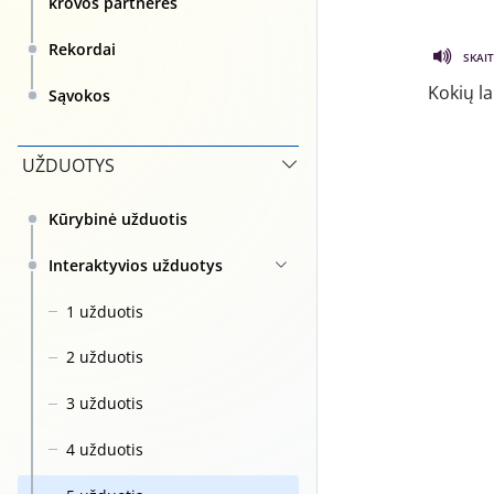
krovos partnerės
Rekordai
SKAIT
Kokių l
Sąvokos
UŽDUOTYS
Kūrybinė užduotis
Interaktyvios užduotys
1 užduotis
2 užduotis
3 užduotis
4 užduotis