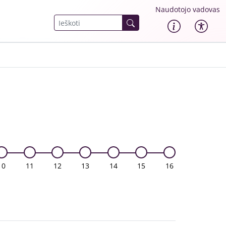
Naudotojo vadovas
10
11
12
13
14
15
16