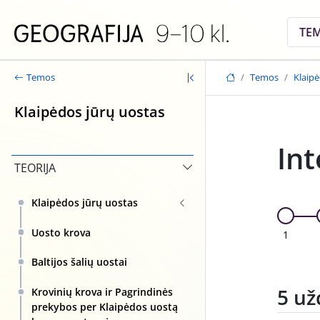
Skip to main content
TE
Temos
Klaipė
Temos
Klaipėdos jūrų uostas
Int
TEORIJA
Klaipėdos jūrų uostas
Uosto krova
1
Baltijos šalių uostai
5 už
Krovinių krova ir Pagrindinės
prekybos per Klaipėdos uostą