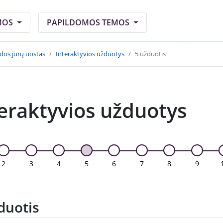
MOS
PAPILDOMOS TEMOS
dos jūrų uostas
Interaktyvios užduotys
5 užduotis
eraktyvios užduotys
2
3
4
5
6
7
8
9
duotis