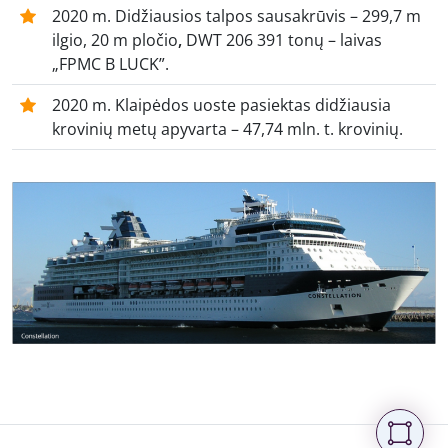
2020 m. Didžiausios talpos sausakrūvis – 299,7 m
ilgio, 20 m
pločio
,
DWT 206 391 tonų – laivas
„FPMC B LUCK”.
2020 m. Klaipėdos uoste pasiektas didžiausia
krovinių metų apyvarta – 47,74 mln. t. krovinių.