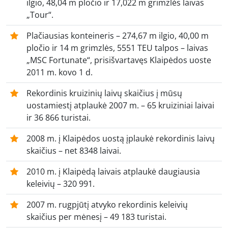
ilgio, 48,04 m pločio ir 17,022 m grimzlės laivas
„Tour“.
Plačiausias konteineris – 274,67 m ilgio, 40,00 m
pločio ir 14 m grimzlės, 5551 TEU talpos – laivas
„MSC Fortunate“, prisišvartavęs Klaipėdos uoste
2011 m. kovo 1 d.
Rekordinis kruizinių laivų skaičius į mūsų
uostamiestį atplaukė 2007 m. – 65 kruiziniai laivai
ir 36 866 turistai.
2008 m. į Klaipėdos uostą įplaukė rekordinis laivų
skaičius – net 8348 laivai.
2010 m. į Klaipėdą laivais atplaukė daugiausia
keleivių – 320 991.
2007 m. rugpjūtį atvyko rekordinis keleivių
skaičius per mėnesį – 49 183 turistai.