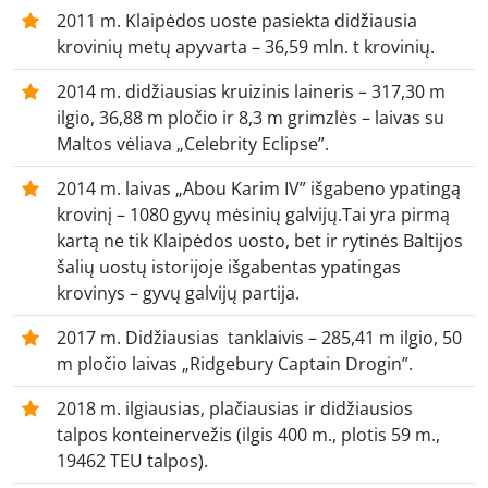
2011 m. Klaipėdos uoste pasiekta didžiausia
krovinių metų apyvarta – 36,59 mln. t krovinių.
2014 m. didžiausias kruizinis laineris – 317,30 m
ilgio, 36,88 m pločio ir 8,3 m grimzlės – laivas su
Maltos vėliava „Celebrity Eclipse”.
2014 m. laivas „Abou Karim IV” išgabeno ypatingą
krovinį – 1080 gyvų mėsinių galvijų.Tai yra pirmą
kartą ne tik Klaipėdos uosto, bet ir rytinės Baltijos
šalių uostų istorijoje išgabentas ypatingas
krovinys – gyvų galvijų partija.
2017 m. Didžiausias tanklaivis – 285,41 m ilgio, 50
m pločio laivas „Ridgebury Captain Drogin”.
2018 m. ilgiausias, plačiausias ir didžiausios
talpos konteinervežis (ilgis 400 m., plotis 59 m.,
19462 TEU talpos).