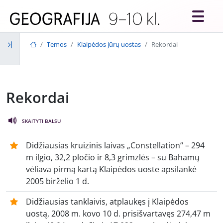
Skip to main content
Temos
Klaipėdos jūrų uostas
Rekordai
Rekordai
SKAITYTI BALSU
Didžiausias kruizinis laivas „Constellation“ – 294
m ilgio, 32,2 pločio ir 8,3 grimzlės – su Bahamų
vėliava pirmą kartą Klaipėdos uoste apsilankė
2005 birželio 1 d.
Didžiausias tanklaivis, atplaukęs į Klaipėdos
uostą, 2008 m. kovo 10 d. prisišvartavęs 274,47 m