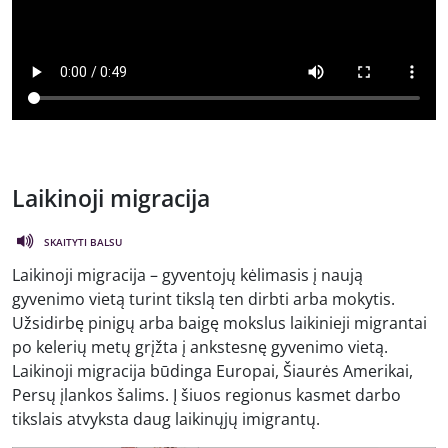
Laikinoji migracija
SKAITYTI BALSU
Laikinoji migracija – gyventojų kėlimasis į naują
gyvenimo vietą turint tikslą ten dirbti arba mokytis.
Užsidirbę pinigų arba baigę mokslus laikinieji migrantai
po kelerių metų grįžta į ankstesnę gyvenimo vietą.
Laikinoji migracija būdinga Europai, Šiaurės Amerikai,
Persų įlankos šalims. Į šiuos regionus kasmet darbo
tikslais atvyksta daug laikinųjų imigrantų.