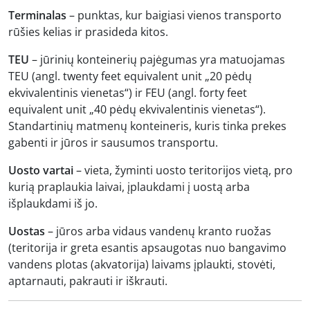
Terminalas
– punktas, kur baigiasi vienos transporto
rūšies kelias ir prasideda kitos.
TEU
– jūrinių konteinerių pajėgumas yra matuojamas
TEU (angl. twenty feet equivalent unit „20 pėdų
ekvivalentinis vienetas“) ir FEU (angl. forty feet
equivalent unit „40 pėdų ekvivalentinis vienetas“).
Standartinių matmenų konteineris, kuris tinka prekes
gabenti ir jūros ir sausumos transportu.
Uosto vartai
– vieta, žyminti uosto teritorijos vietą, pro
kurią praplaukia laivai, įplaukdami į uostą arba
išplaukdami iš jo.
Uostas
– jūros arba vidaus vandenų kranto ruožas
(teritorija ir greta esantis apsaugotas nuo bangavimo
vandens plotas (akvatorija) laivams įplaukti, stovėti,
aptarnauti, pakrauti ir iškrauti.