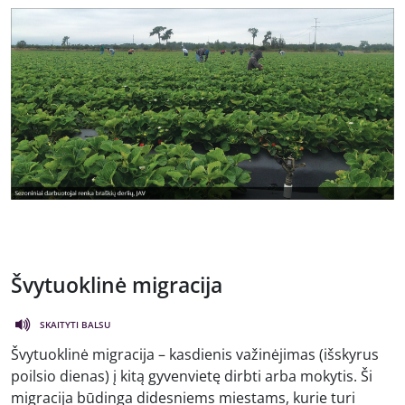
Švytuoklinė migracija
SKAITYTI BALSU
Švytuoklinė migracija – kasdienis važinėjimas (išskyrus
poilsio dienas) į kitą gyvenvietę dirbti arba mokytis. Ši
migracija būdinga didesniems miestams, kurie turi