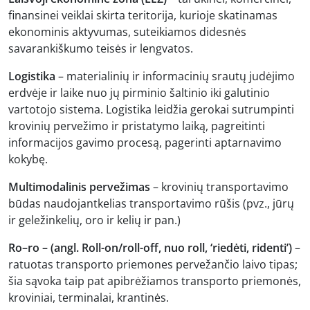
finansinei veiklai skirta teritorija, kurioje skatinamas
ekonominis aktyvumas, suteikiamos didesnės
savarankiškumo teisės ir lengvatos.
Logistika
– materialinių ir informacinių srautų judėjimo
erdvėje ir laike nuo jų pirminio šaltinio iki galutinio
vartotojo sistema. Logistika leidžia gerokai sutrumpinti
krovinių pervežimo ir pristatymo laiką, pagreitinti
informacijos gavimo procesą, pagerinti aptarnavimo
kokybę.
Multimodalinis pervežimas
– krovinių transportavimo
būdas naudojantkelias transportavimo rūšis (pvz., jūrų
ir geležinkelių, oro ir kelių ir pan.)
Ro–ro – (angl. Roll-on/roll-off, nuo roll, ‘riedėti, ridenti’)
–
ratuotas transporto priemones pervežančio laivo tipas;
šia sąvoka taip pat apibrėžiamos transporto priemonės,
kroviniai, terminalai, krantinės.