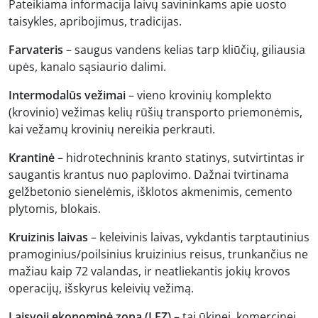
Pateikiama informacija laivų savininkams apie uosto
taisykles, apribojimus, tradicijas.
Farvateris
– saugus vandens kelias tarp kliūčių, giliausia
upės, kanalo sąsiaurio dalimi.
Intermodalūs vežimai
– vieno krovinių komplekto
(krovinio) vežimas kelių rūšių transporto priemonėmis,
kai vežamų krovinių nereikia perkrauti.
Krantinė
– hidrotechninis kranto statinys, sutvirtintas ir
saugantis krantus nuo paplovimo. Dažnai tvirtinama
gelžbetonio sienelėmis, išklotos akmenimis, cemento
plytomis, blokais.
Kruizinis laivas
– keleivinis laivas, vykdantis tarptautinius
pramoginius/poilsinius kruizinius reisus, trunkančius ne
mažiau kaip 72 valandas, ir neatliekantis jokių krovos
operacijų, išskyrus keleivių vežimą.
Laisvoji ekonominė zona (LEZ)
– tai ūkinei, komercinei,