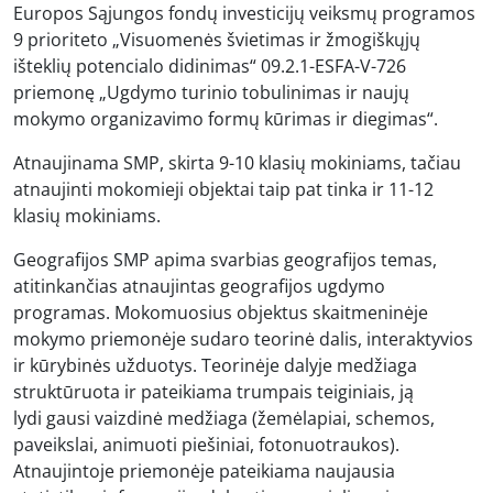
Europos Sąjungos fondų investicijų veiksmų programos
9 prioriteto „Visuomenės švietimas ir žmogiškųjų
išteklių potencialo didinimas“ 09.2.1-ESFA-V-726
priemonę „Ugdymo turinio tobulinimas ir naujų
mokymo organizavimo formų kūrimas ir diegimas“.
Atnaujinama SMP, skirta 9-10 klasių mokiniams, tačiau
atnaujinti mokomieji objektai taip pat tinka ir 11-12
klasių mokiniams.
Geografijos SMP apima svarbias geografijos temas,
atitinkančias atnaujintas geografijos ugdymo
programas. Mokomuosius objektus skaitmeninėje
mokymo priemonėje sudaro teorinė dalis, interaktyvios
ir kūrybinės užduotys. Teorinėje dalyje medžiaga
struktūruota ir pateikiama trumpais teiginiais, ją
lydi gausi vaizdinė medžiaga (žemėlapiai, schemos,
paveikslai, animuoti piešiniai, fotonuotraukos).
Atnaujintoje priemonėje pateikiama naujausia