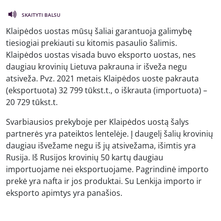
SKAITYTI BALSU
Klaipėdos uostas mūsų šaliai garantuoja galimybę
tiesiogiai prekiauti su kitomis pasaulio šalimis.
Klaipėdos uostas visada buvo eksporto uostas, nes
daugiau krovinių Lietuva pakrauna ir išveža negu
atsiveža. Pvz. 2021 metais Klaipėdos uoste pakrauta
(eksportuota) 32 799 tūkst.t., o iškrauta (importuota) –
20 729 tūkst.t.
Svarbiausios prekyboje per Klaipėdos uostą šalys
partnerės yra pateiktos lentelėje. Į daugelį šalių krovinių
daugiau išvežame negu iš jų atsivežama, išimtis yra
Rusija. Iš Rusijos krovinių 50 kartų daugiau
importuojame nei eksportuojame. Pagrindinė importo
prekė yra nafta ir jos produktai. Su Lenkija importo ir
eksporto apimtys yra panašios.