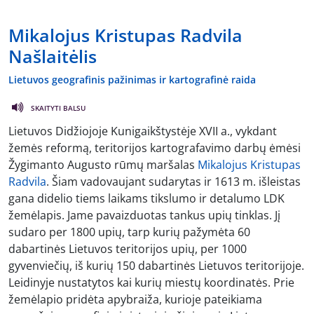
Mikalojus Kristupas Radvila
Našlaitėlis
Lietuvos geografinis pažinimas ir kartografinė raida
SKAITYTI BALSU
Lietuvos Didžiojoje Kunigaikštystėje XVII a., vykdant
žemės reformą, teritorijos kartografavimo darbų ėmėsi
Žygimanto Augusto rūmų maršalas
Mikalojus Kristupas
Radvila
. Šiam vadovaujant sudarytas ir 1613 m. išleistas
gana didelio tiems laikams tikslumo ir detalumo LDK
žemėlapis. Jame pavaizduotas tankus upių tinklas. Jį
sudaro per 1800 upių, tarp kurių pažymėta 60
dabartinės Lietuvos teritorijos upių, per 1000
gyvenviečių, iš kurių 150 dabartinės Lietuvos teritorijoje.
Leidinyje nustatytos kai kurių miestų koordinatės. Prie
žemėlapio pridėta apybraiža, kurioje pateikiama