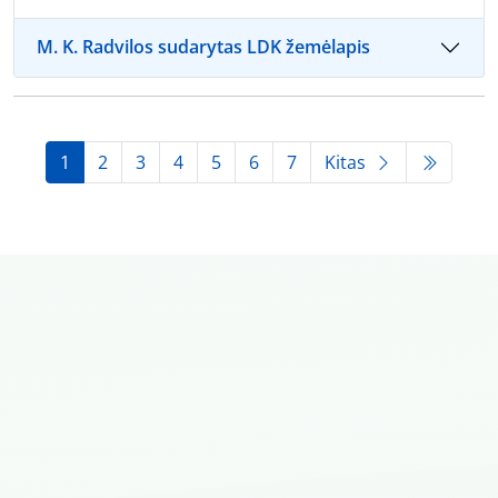
M. K. Radvilos sudarytas LDK žemėlapis
1
2
3
4
5
6
7
Kitas