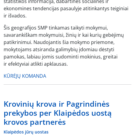
statistikos informacija, dabartines socialines ir
ekonomines tendencijas pasaulyje atitinkantys teiginiai
ir išvados.
Šis geografijos SMP tinkamas taikyti mokymui,
savarankiškam mokymuisi, žinių ir kai kurių gebėjimų
patikrinimui. Naudojantis šia mokymo priemone,
mokytojams atsiranda galimybių įdomiau dėstyti
pamokas, labiau jomis sudominti mokinius, greitai
ir efektyviai atlikti apklausas.
KŪRĖJŲ KOMANDA
Krovinių krova ir Pagrindinės
prekybos per Klaipėdos uostą
krovos partnerės
Klaipėdos jūrų uostas