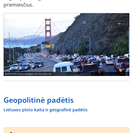
priemiesčius.
Geopolitinė padėtis
Lietuvos ploto kaita ir geografinė padėtis