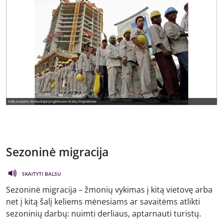
Sezoninė migracija
SKAITYTI BALSU
Sezoninė migracija – žmonių vykimas į kitą vietovę arba
net į kitą šalį keliems mėnesiams ar savaitėms atlikti
sezoninių darbų: nuimti derliaus, aptarnauti turistų.