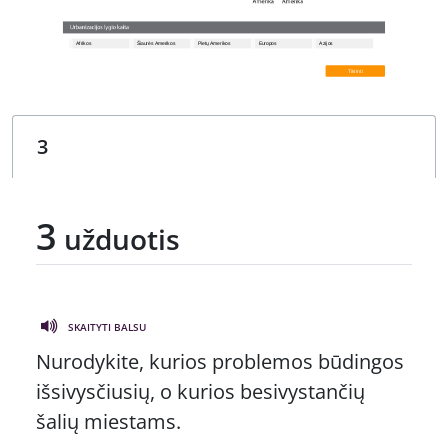
3
užduotis
SKAITYTI BALSU
Nurodykite, kurios problemos būdingos
išsivysčiusių, o kurios besivystančių
šalių miestams.