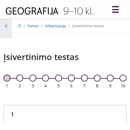
Skip to main content
Temos
Urbanizacija
Įsivertinimo testas
Įsivertinimo testas
1
2
3
4
5
6
7
8
9
10