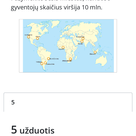
gyventojų skaičius viršija 10 mln.
5
užduotis