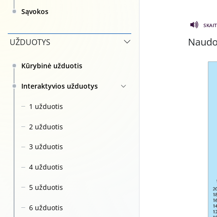
Sąvokos
SKAIT
Naudod
UŽDUOTYS
Kūrybinė užduotis
Interaktyvios užduotys
1 užduotis
2 užduotis
3 užduotis
4 užduotis
5 užduotis
6 užduotis