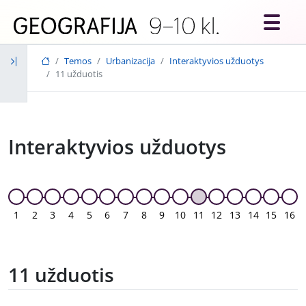
Skip to main content
Temos
Urbanizacija
Interaktyvios užduotys
11 užduotis
Interaktyvios užduotys
1
2
3
4
5
6
7
8
9
10
11
12
13
14
15
16
11 užduotis