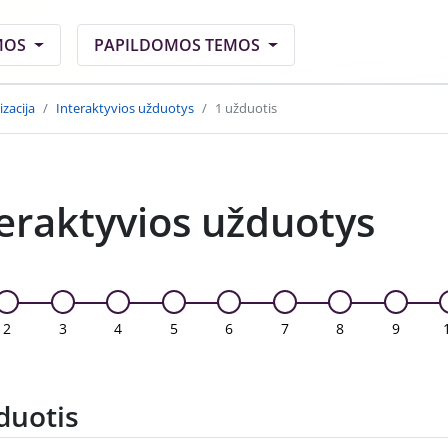
MOS
PAPILDOMOS TEMOS
zacija
Interaktyvios užduotys
1 užduotis
eraktyvios užduotys
2
3
4
5
6
7
8
9
duotis