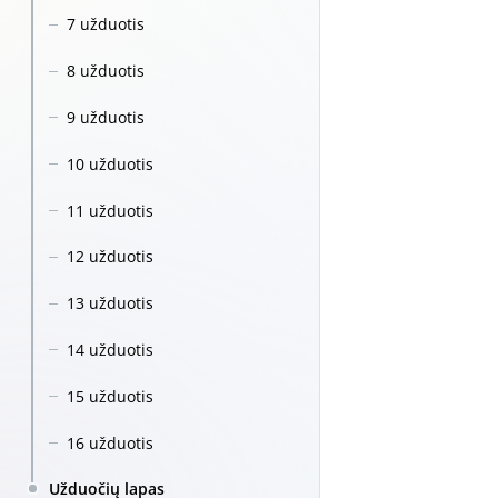
7 užduotis
8 užduotis
9 užduotis
10 užduotis
11 užduotis
12 užduotis
13 užduotis
14 užduotis
15 užduotis
16 užduotis
Užduočių lapas