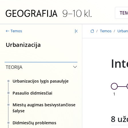
Skip to main content
TE
Temos
Urbani
Temos
Urbanizacija
Int
TEORIJA
Urbanizacijos lygis pasaulyje
Pasaulio didmiesčiai
1
Miestų augimas besivystančiose
šalyse
8 už
Didmiesčių problemos