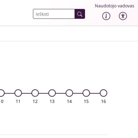
Naudotojo vadovas
10
11
12
13
14
15
16