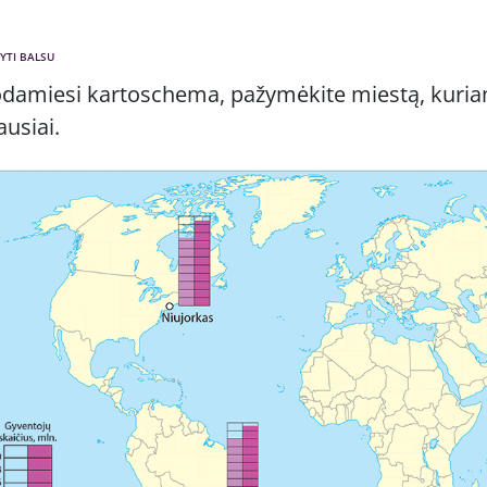
YTI BALSU
amiesi kartoschema, pažymėkite miestą, kuria
ausiai.