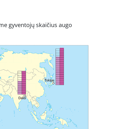
me gyventojų skaičius augo