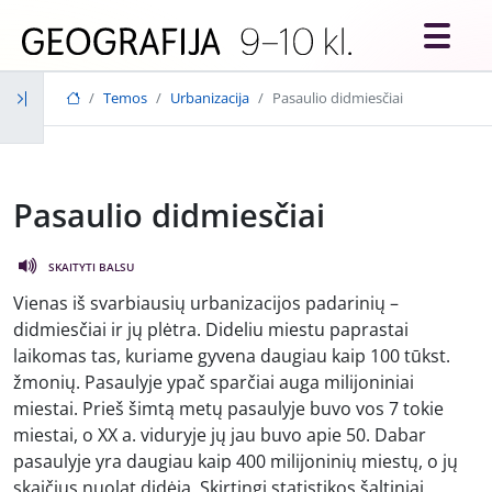
Skip to main content
Temos
Urbanizacija
Pasaulio didmiesčiai
Pasaulio didmiesčiai
SKAITYTI BALSU
Vienas iš svarbiausių urbanizacijos padarinių –
didmiesčiai ir jų plėtra. Dideliu miestu paprastai
laikomas tas, kuriame gyvena daugiau kaip 100 tūkst.
žmonių. Pasaulyje ypač sparčiai auga milijoniniai
miestai. Prieš šimtą metų pasaulyje buvo vos 7 tokie
miestai, o XX a. viduryje jų jau buvo apie 50. Dabar
pasaulyje yra daugiau kaip 400 milijoninių miestų, o jų
skaičius nuolat didėja. Skirtingi statistikos šaltiniai