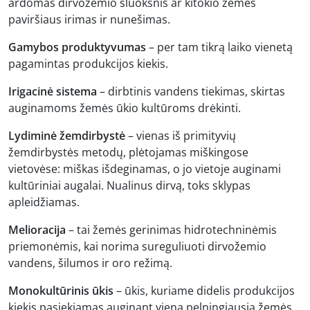
ardomas dirvožemio sluoksnis ar kitokio žemės
paviršiaus irimas ir nunešimas.
Gamybos produktyvumas
– per tam tikrą laiko vienetą
pagamintas produkcijos kiekis.
Irigacinė sistema
– dirbtinis vandens tiekimas, skirtas
auginamoms žemės ūkio kultūroms drėkinti.
Lydiminė žemdirbystė
– vienas iš primityvių
žemdirbystės metodų, plėtojamas miškingose
vietovėse: miškas išdeginamas, o jo vietoje auginami
kultūriniai augalai. Nualinus dirvą, toks sklypas
apleidžiamas.
Melioracija
– tai žemės gerinimas hidrotechninėmis
priemonėmis, kai norima sureguliuoti dirvožemio
vandens, šilumos ir oro režimą.
Monokultūrinis ūkis
– ūkis, kuriame didelis produkcijos
kiekis pasiekiamas auginant vieną pelningiausią žemės