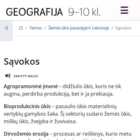
Skip to main content
Temos
Žemės ūkis pasaulyje ir Lietuvoje
Sąvokos
Sąvokos
SKAITYTI BALSU
Agropramoninė įmonė
– didžiulis ūkis, kuris ne tik
augina, perdirba produkciją, bet ir ja prekiauja.
Bioprodukcinis ūkis
– pasaulio ūkio materialinių
vertybių gamybos šaka. Šį sektorių sudaro žemės ūkis,
miškų ūkis, žvejyba ir žuvivaisa.
Dirvožemio erozija
– procesas ar reiškinys, kurio metu