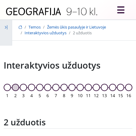
Skip to main content
Temos
Žemės ūkis pasaulyje ir Lietuvoje
Interaktyvios užduotys
2 užduotis
Interaktyvios užduotys
1
2
3
4
5
6
7
8
9
10
11
12
13
14
15
16
2 užduotis