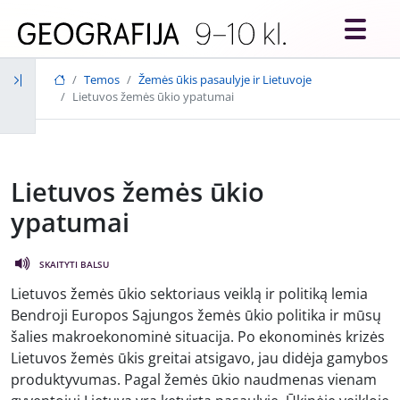
Skip to main content
Temos
Žemės ūkis pasaulyje ir Lietuvoje
Lietuvos žemės ūkio ypatumai
Lietuvos žemės ūkio
ypatumai
SKAITYTI BALSU
Lietuvos žemės ūkio sektoriaus veiklą ir politiką lemia
Bendroji Europos Sąjungos žemės ūkio politika ir mūsų
šalies makroekonominė situacija. Po ekonominės krizės
Lietuvos žemės ūkis greitai atsigavo, jau didėja gamybos
produktyvumas. Pagal žemės ūkio naudmenas vienam