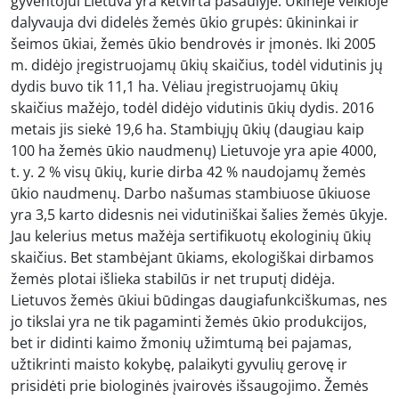
gyventojui Lietuva yra ketvirta pasaulyje. Ūkinėje veikloje
dalyvauja dvi didelės žemės ūkio grupės: ūkininkai ir
šeimos ūkiai, žemės ūkio bendrovės ir įmonės. Iki 2005
m. didėjo įregistruojamų ūkių skaičius, todėl vidutinis jų
dydis buvo tik 11,1 ha. Vėliau įregistruojamų ūkių
skaičius mažėjo, todėl didėjo vidutinis ūkių dydis. 2016
metais jis siekė 19,6 ha. Stambiųjų ūkių (daugiau kaip
100 ha žemės ūkio naudmenų) Lietuvoje yra apie 4000,
t. y. 2 % visų ūkių, kurie dirba 42 % naudojamų žemės
ūkio naudmenų. Darbo našumas stambiuose ūkiuose
yra 3,5 karto didesnis nei vidutiniškai šalies žemės ūkyje.
Jau kelerius metus mažėja sertifikuotų ekologinių ūkių
skaičius. Bet stambėjant ūkiams, ekologiškai dirbamos
žemės plotai išlieka stabilūs ir net truputį didėja.
Lietuvos žemės ūkiui būdingas daugiafunkciškumas, nes
jo tikslai yra ne tik pagaminti žemės ūkio produkcijos,
bet ir didinti kaimo žmonių užimtumą bei pajamas,
užtikrinti maisto kokybę, palaikyti gyvulių gerovę ir
prisidėti prie biologinės įvairovės išsaugojimo. Žemės