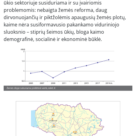
ūkio sektoriuje susiduriama ir su įvairiomis
problemomis: nebaigta žemės reforma, daug
dirvonuojančių ir piktžolėmis apaugusių žemės plotų,
kaime nėra susiformavusio pakankamo viduriniojo
sluoksnio – stiprių šeimos ūkių, bloga kaimo
demografinė, socialinė ir ekonominė būklė.