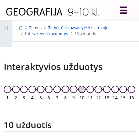
Skip to main content
Temos
Žemės ūkis pasaulyje ir Lietuvoje
Interaktyvios užduotys
10 užduotis
Interaktyvios užduotys
1
2
3
4
5
6
7
8
9
10
11
12
13
14
15
16
10 užduotis