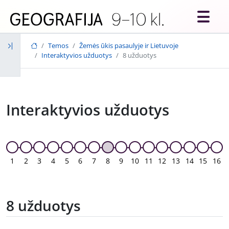
Skip to main content
Temos
Žemės ūkis pasaulyje ir Lietuvoje
Interaktyvios užduotys
8 užduotys
Interaktyvios užduotys
1
2
3
4
5
6
7
8
9
10
11
12
13
14
15
16
8 užduotys