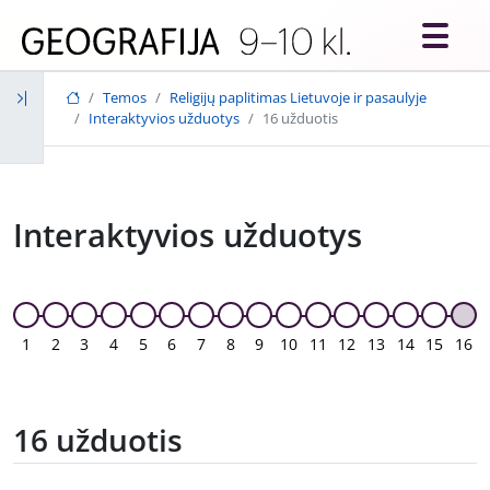
Skip to main content
Temos
Religijų paplitimas Lietuvoje ir pasaulyje
Interaktyvios užduotys
16 užduotis
Interaktyvios užduotys
1
2
3
4
5
6
7
8
9
10
11
12
13
14
15
16
16 užduotis