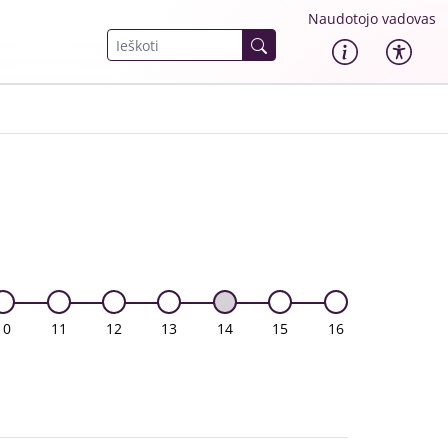
Naudotojo vadovas
10
11
12
13
14
15
16