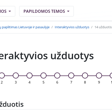
MOS
PAPILDOMOS TEMOS
jų paplitimas Lietuvoje ir pasaulyje
Interaktyvios užduotys
14 užduotis
eraktyvios užduotys
2
3
4
5
6
7
8
9
žduotis