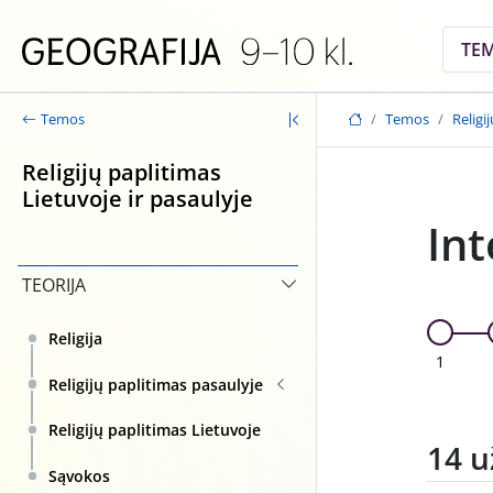
Skip to main content
TE
Temos
Religi
Temos
Religijų paplitimas
Lietuvoje ir pasaulyje
Int
TEORIJA
Religija
1
Religijų paplitimas pasaulyje
Religijų paplitimas Lietuvoje
14 u
Sąvokos