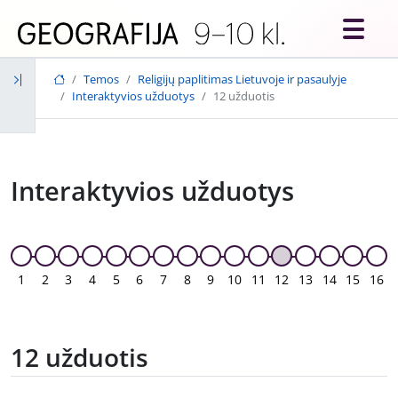
Skip to main content
Temos
Religijų paplitimas Lietuvoje ir pasaulyje
Interaktyvios užduotys
12 užduotis
Interaktyvios užduotys
1
2
3
4
5
6
7
8
9
10
11
12
13
14
15
16
12 užduotis