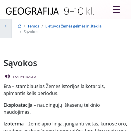
Skip to main content
Temos
Lietuvos žemės gelmės ir ištekliai
Sąvokos
Sąvokos
SKAITYTI BALSU
Era
– stambiausias Žemės istorijos laikotarpis,
apimantis kelis periodus.
Eksploatacija
– naudingųjų iškasenų telkinio
naudojimas.
Izoterma
– žemėlapio linija, jungianti vietas, kuriose oro,
vandens ar dirvožemio temperatūra tam tikru metu per