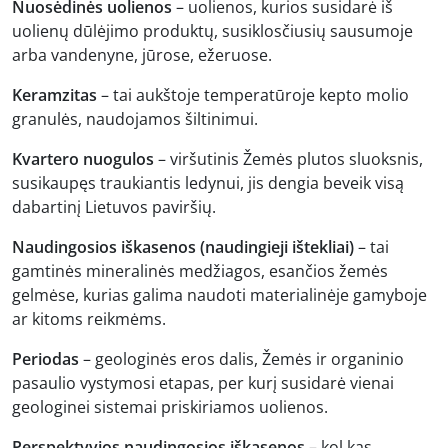
Nuosėdinės uolienos
– uolienos, kurios susidarė iš
uolienų dūlėjimo produktų, susiklosčiusių sausumoje
arba vandenyne, jūrose, ežeruose.
Keramzitas
– tai aukštoje temperatūroje kepto molio
granulės, naudojamos šiltinimui.
Kvartero nuogulos
– viršutinis Žemės plutos sluoksnis,
susikaupęs traukiantis ledynui, jis dengia beveik visą
dabartinį Lietuvos paviršių.
Naudingosios iškasenos (naudingieji ištekliai)
– tai
gamtinės mineralinės medžiagos, esančios žemės
gelmėse, kurias galima naudoti materialinėje gamyboje
ar kitoms reikmėms.
Periodas
– geologinės eros dalis, Žemės ir organinio
pasaulio vystymosi etapas, per kurį susidarė vienai
geologinei sistemai priskiriamos uolienos.
Perspektyvios naudingosios iškasenos
– kol kas