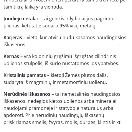
tam tikrą laiką yra vienoda.
Juodieji metalai
– tai geležis ir lydiniai jos pagrindu:
plienas, ketus. Jie sudaro 95% visų metalų.
Karjeras
– vieta, kur atviru būdu kasamos naudingosios
iškasenos.
Kernas
– yra koloniniu gręžimu išgręžtas cilindrinis
uolienos stulpelis, iš kurio nustatomos jos ypatybės.
Kristalinis pamatas
– kietoji Žemės plutos dalis,
sudaryta iš magminių ir metamorfinių uolienų.
Nerūdinės iškasenos
– tai nemetalinės naudingosios
iškasenos, nedegios kietos uolienos arba mineralai,
naudojami pramonėje ir statyboje natūralūs arba
apdoroti. Prie nerūdinių naudingųjų iškasenų
priskiriamas smėlis, žvyras, molis, durpės, klintis ir kt.