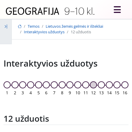
Skip to main content
Temos
Lietuvos žemės gelmės ir ištekliai
Interaktyvios užduotys
12 užduotis
Interaktyvios užduotys
1
2
3
4
5
6
7
8
9
10
11
12
13
14
15
16
12 užduotis