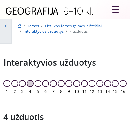
Skip to main content
Temos
Lietuvos žemės gelmės ir ištekliai
Interaktyvios užduotys
4 užduotis
Interaktyvios užduotys
1
2
3
4
5
6
7
8
9
10
11
12
13
14
15
16
4 užduotis