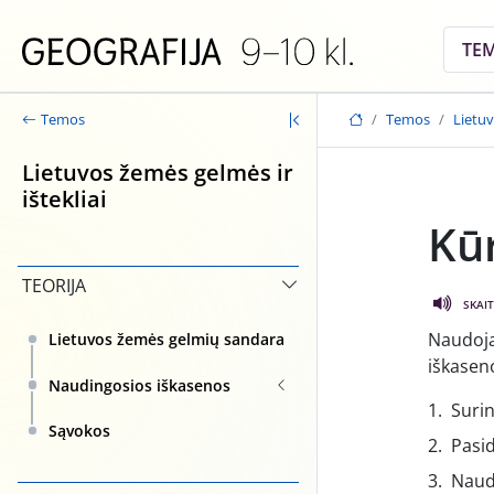
Skip to main content
TE
Temos
Lietuv
Temos
Lietuvos žemės gelmės ir
ištekliai
Kū
TEORIJA
SKAIT
Naudoja
Lietuvos žemės gelmių sandara
iškasen
Naudingosios iškasenos
Surin
Sąvokos
Pasi
Naud