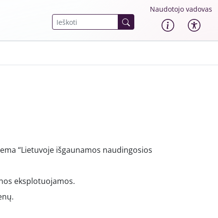
Naudotojo vadovas
 tema “Lietuvoje išgaunamos naudingosios
senos eksplotuojamos.
enų.