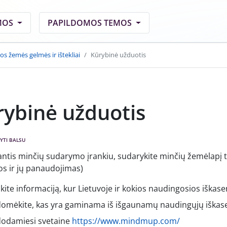
MOS
PAPILDOMOS TEMOS
os žemės gelmės ir ištekliai
Kūrybinė užduotis
rybinė užduotis
YTI BALSU
ntis minčių sudarymo įrankiu, sudarykite minčių žemėlapį
os ir jų panaudojimas)
kite informaciją, kur Lietuvoje ir kokios naudingosios iška
domėkite, kas yra gaminama iš išgaunamų naudingųjų iškas
odamiesi svetaine
https://www.mindmup.com/