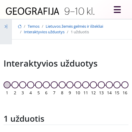
Skip to main content
Temos
Lietuvos žemės gelmės ir ištekliai
Interaktyvios užduotys
1 užduotis
Interaktyvios užduotys
1
2
3
4
5
6
7
8
9
10
11
12
13
14
15
16
1 užduotis