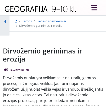
Skip to main content
Temos
Lietuvos dirvožemiai
Dirvožemio gerinimas ir erozija
Dirvožemio gerinimas ir
erozija
SKAITYTI BALSU
Dirvožemis nuolat yra veikiamas ir natūralių gamtos
procesų, ir žmogaus veiklos. Jau formuojantis
dirvožemiui, jį nuolat veikia vėjas ir vanduo, išnešiojantis
jo daleles į kitas vietas. Tai natūralus dirvožemio
erozijos procesas, prie jo prisideda ir netinkama