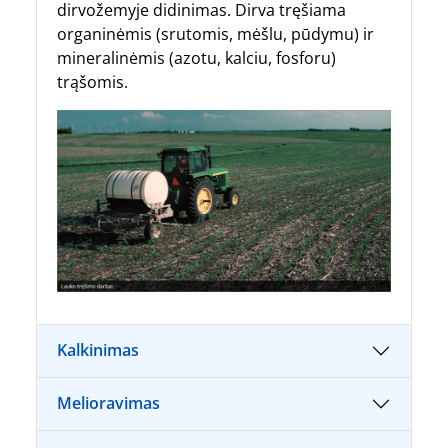
dirvožemyje didinimas. Dirva tręšiama
organinėmis (srutomis, mėšlu, pūdymu) ir
mineralinėmis (azotu, kalciu, fosforu)
trąšomis.
Kalkinimas
Melioravimas