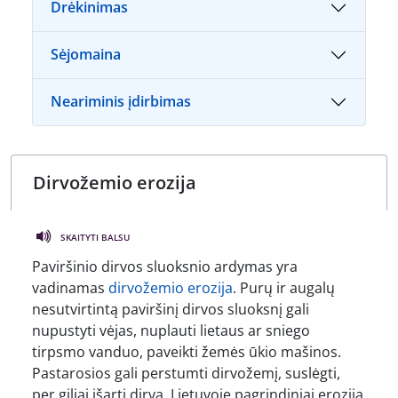
Drėkinimas
Sėjomaina
Neariminis įdirbimas
SKAITYTI BALSU
Paviršinio dirvos sluoksnio ardymas yra
vadinamas
dirvožemio erozija
. Purų ir augalų
nesutvirtintą paviršinį dirvos sluoksnį gali
nupustyti vėjas, nuplauti lietaus ar sniego
tirpsmo vanduo, paveikti žemės ūkio mašinos.
Pastarosios gali perstumti dirvožemį, suslėgti,
per giliai išarti dirvą. Lietuvoje pagrindiniai eroziją