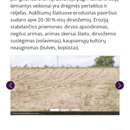
lemiantys veiksniai yra drėgmės perteklius ir
reljefas. Aukštumų šlaituose eroduotas paviršius
sudaro apie 20–30 % visų dirvožemių. Eroziją
stabdančios priemonės: dirvos apsodinimas,
negilus arimas, arimas skersai šlaito, dirvožemio
suslėgimas (volavimas), kaupiamųjų kultūrų
neauginimas (bulvės, kopūstai).
Ankstesnė nuotrauka
Kita nuo