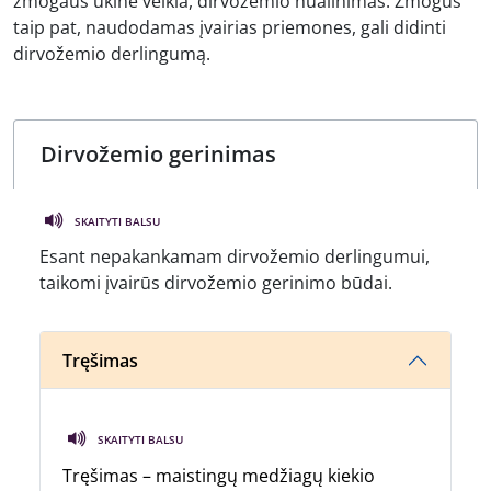
žmogaus ūkinė veikla, dirvožemio nualinimas. Žmogus
taip pat, naudodamas įvairias priemones, gali didinti
dirvožemio derlingumą.
SKAITYTI BALSU
Esant nepakankamam dirvožemio derlingumui,
taikomi įvairūs dirvožemio gerinimo būdai.
Tręšimas
SKAITYTI BALSU
Tręšimas – maistingų medžiagų kiekio