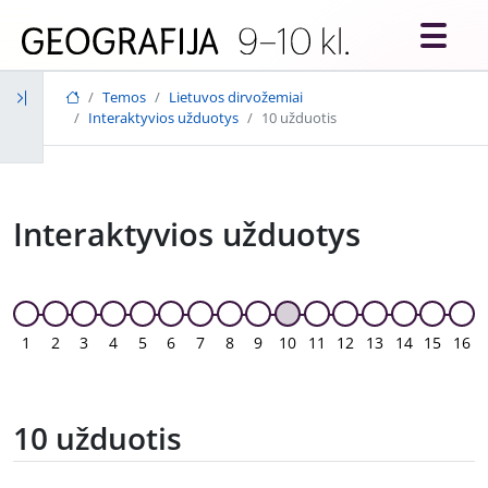
Skip to main content
Temos
Lietuvos dirvožemiai
Interaktyvios užduotys
10 užduotis
Interaktyvios užduotys
1
2
3
4
5
6
7
8
9
10
11
12
13
14
15
16
10 užduotis