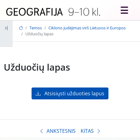
Skip to main content
Temos
Ciklono judėjimas virš Lietuvos ir Europos
Užduočių lapas
Užduočių lapas
Atsisiųsti užduoties lapus
ANKSTESNIS
KITAS