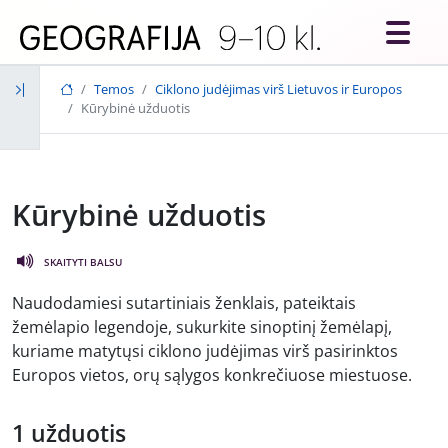
Skip to main content
Temos
Ciklono judėjimas virš Lietuvos ir Europos
Kūrybinė užduotis
Kūrybinė užduotis
SKAITYTI BALSU
Naudodamiesi sutartiniais ženklais, pateiktais
žemėlapio legendoje, sukurkite sinoptinį žemėlapį,
kuriame matytųsi ciklono judėjimas virš pasirinktos
Europos vietos, orų sąlygos konkrečiuose miestuose.
1 u
žduotis