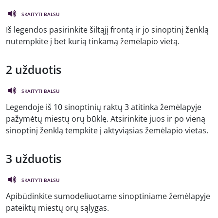
SKAITYTI BALSU
Iš legendos pasirinkite šiltąjį frontą ir jo sinoptinį ženklą
nutempkite į bet kurią tinkamą žemėlapio vietą.
2 užduotis
SKAITYTI BALSU
Legendoje iš 10 sinoptinių raktų 3 atitinka žemėlapyje
pažymėtų miestų orų būklę. Atsirinkite juos ir po vieną
sinoptinį ženklą tempkite į aktyviąsias žemėlapio vietas.
3 užduotis
SKAITYTI BALSU
Apibūdinkite sumodeliuotame sinoptiniame žemėlapyje
pateiktų miestų orų sąlygas.