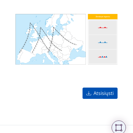
Atsisiųsti