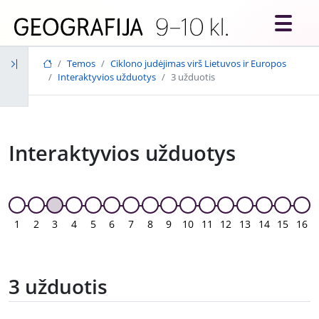
Skip to main content
Temos
Ciklono judėjimas virš Lietuvos ir Europos
Interaktyvios užduotys
3 užduotis
Interaktyvios užduotys
1
2
3
4
5
6
7
8
9
10
11
12
13
14
15
16
3 užduotis