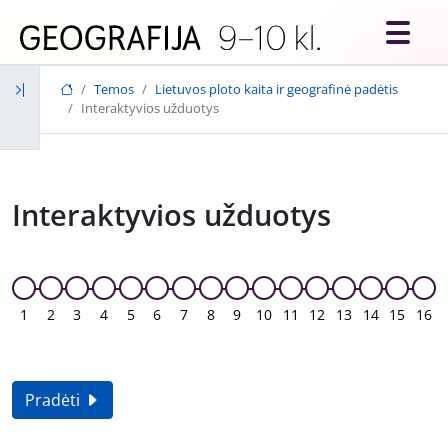
Skip to main content
Temos
Lietuvos ploto kaita ir geografinė padėtis
Interaktyvios užduotys
Interaktyvios užduotys
1
2
3
4
5
6
7
8
9
10
11
12
13
14
15
16
Pradėti