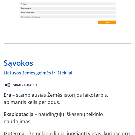
Sąvokos
Lietuvos žemės gelmės ir ištekliai
SKAITYTI BALSU
Era
– stambiausias Žemės istorijos laikotarpis,
apimantis kelis periodus.
Eksploatacija
– naudingųjų iškasenų telkinio
naudojimas.
Izoterma
– žemėlapio linija, jungianti vietas, kuriose oro,