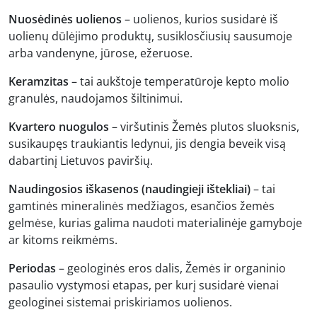
Nuosėdinės uolienos
– uolienos, kurios susidarė iš
uolienų dūlėjimo produktų, susiklosčiusių sausumoje
arba vandenyne, jūrose, ežeruose.
Keramzitas
– tai aukštoje temperatūroje kepto molio
granulės, naudojamos šiltinimui.
Kvartero nuogulos
– viršutinis Žemės plutos sluoksnis,
susikaupęs traukiantis ledynui, jis dengia beveik visą
dabartinį Lietuvos paviršių.
Naudingosios iškasenos (naudingieji ištekliai)
– tai
gamtinės mineralinės medžiagos, esančios žemės
gelmėse, kurias galima naudoti materialinėje gamyboje
ar kitoms reikmėms.
Periodas
– geologinės eros dalis, Žemės ir organinio
pasaulio vystymosi etapas, per kurį susidarė vienai
geologinei sistemai priskiriamos uolienos.