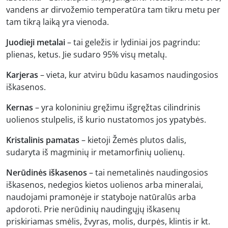
vandens ar dirvožemio temperatūra tam tikru metu per
tam tikrą laiką yra vienoda.
Juodieji metalai
– tai geležis ir lydiniai jos pagrindu:
plienas, ketus. Jie sudaro 95% visų metalų.
Karjeras
– vieta, kur atviru būdu kasamos naudingosios
iškasenos.
Kernas
– yra koloniniu gręžimu išgręžtas cilindrinis
uolienos stulpelis, iš kurio nustatomos jos ypatybės.
Kristalinis pamatas
– kietoji Žemės plutos dalis,
sudaryta iš magminių ir metamorfinių uolienų.
Nerūdinės iškasenos
– tai nemetalinės naudingosios
iškasenos, nedegios kietos uolienos arba mineralai,
naudojami pramonėje ir statyboje natūralūs arba
apdoroti. Prie nerūdinių naudingųjų iškasenų
priskiriamas smėlis, žvyras, molis, durpės, klintis ir kt.