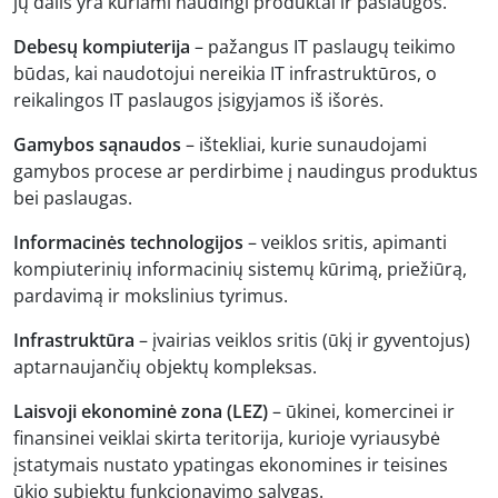
jų dalis yra kuriami naudingi produktai ir paslaugos.
Debesų kompiuterija
– pažangus IT paslaugų teikimo
būdas, kai naudotojui nereikia IT infrastruktūros, o
reikalingos IT paslaugos įsigyjamos iš išorės.
Gamybos sąnaudos
– ištekliai, kurie sunaudojami
gamybos procese ar perdirbime į naudingus produktus
bei paslaugas.
Informacinės technologijos
– veiklos sritis, apimanti
kompiuterinių informacinių sistemų kūrimą, priežiūrą,
pardavimą ir mokslinius tyrimus.
Infrastruktūra
– įvairias veiklos sritis (ūkį ir gyventojus)
aptarnaujančių objektų kompleksas.
Laisvoji ekonominė zona (LEZ)
– ūkinei, komercinei ir
finansinei veiklai skirta teritorija, kurioje vyriausybė
įstatymais nustato ypatingas ekonomines ir teisines
ūkio subjektų funkcionavimo sąlygas.