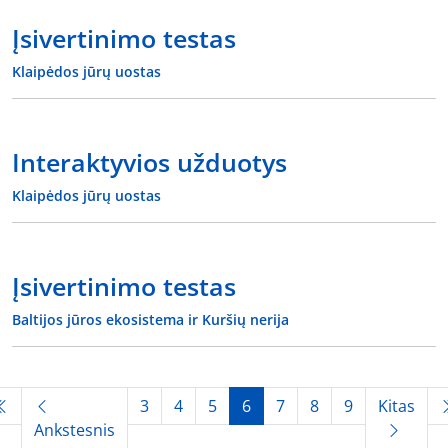
Įsivertinimo testas
Klaipėdos jūrų uostas
Interaktyvios užduotys
Klaipėdos jūrų uostas
Įsivertinimo testas
Baltijos jūros ekosistema ir Kuršių nerija
3
4
5
6
7
8
9
Kitas
Ankstesnis