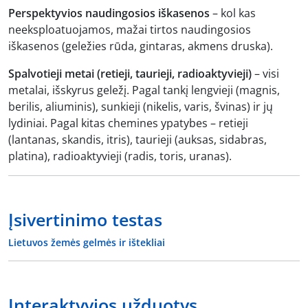
Perspektyvios naudingosios iškasenos
– kol kas
neeksploatuojamos, mažai tirtos naudingosios
iškasenos (geležies rūda, gintaras, akmens druska).
Spalvotieji metai (retieji, taurieji, radioaktyvieji)
– visi
metalai, išskyrus geležį. Pagal tankį lengvieji (magnis,
berilis, aliuminis), sunkieji (nikelis, varis, švinas) ir jų
lydiniai. Pagal kitas chemines ypatybes – retieji
(lantanas, skandis, itris), taurieji (auksas, sidabras,
platina), radioaktyvieji (radis, toris, uranas).
Įsivertinimo testas
Lietuvos žemės gelmės ir ištekliai
Interaktyvios užduotys