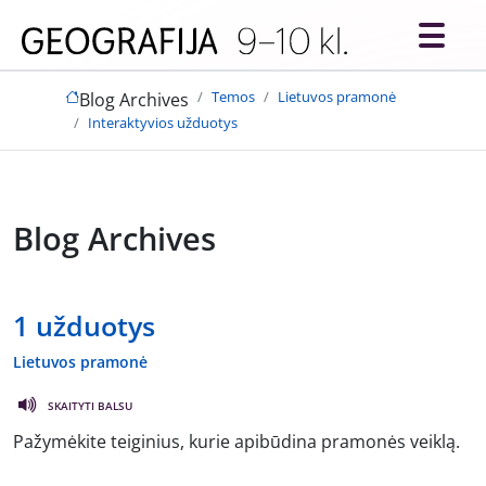
Skip to main content
Temos
Lietuvos pramonė
Blog Archives
Interaktyvios užduotys
Blog Archives
1 užduotys
Lietuvos pramonė
SKAITYTI BALSU
Pažymėkite teiginius, kurie apibūdina pramonės veiklą.