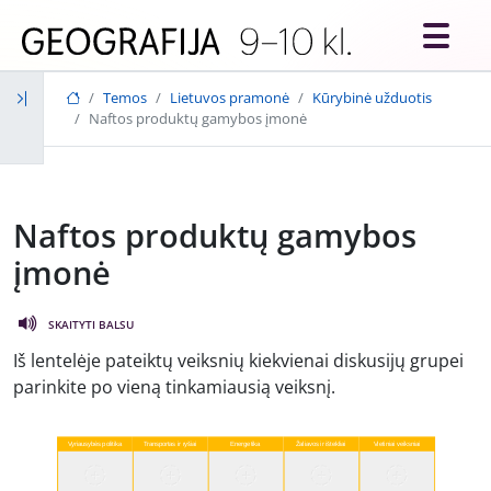
Skip to main content
Temos
Lietuvos pramonė
Kūrybinė užduotis
Naftos produktų gamybos įmonė
Naftos produktų gamybos
įmonė
SKAITYTI BALSU
Iš lentelėje pateiktų veiksnių kiekvienai diskusijų grupei
parinkite po vieną tinkamiausią veiksnį.