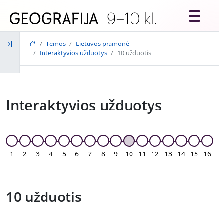
Skip to main content
Temos
Lietuvos pramonė
Interaktyvios užduotys
10 užduotis
Interaktyvios užduotys
1
2
3
4
5
6
7
8
9
10
11
12
13
14
15
16
10 užduotis