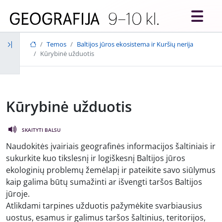
Skip to main content
Temos
Baltijos jūros ekosistema ir Kuršių nerija
Kūrybinė užduotis
Kūrybinė užduotis
SKAITYTI BALSU
Naudokitės įvairiais geografinės informacijos šaltiniais ir
sukurkite kuo tikslesnį ir logiškesnį Baltijos jūros
ekologinių problemų žemėlapį ir pateikite savo siūlymus
kaip galima būtų sumažinti ar išvengti taršos Baltijos
jūroje.
Atlikdami tarpines užduotis pažymėkite svarbiausius
uostus, esamus ir galimus taršos šaltinius, teritorijos,