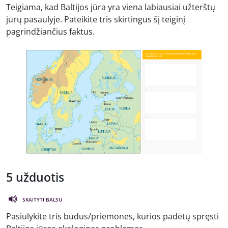
Teigiama, kad Baltijos jūra yra viena labiausiai užterštų
jūrų pasaulyje. Pateikite tris skirtingus šį teiginį
pagrindžiančius faktus.
5 užduotis
SKAITYTI BALSU
Pasiūlykite tris būdus/priemones, kurios padėtų spręsti