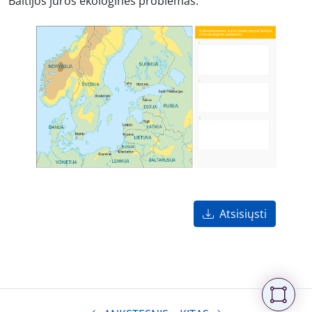
Baltijos jūros ekologines problemas.
Atsisiųsti