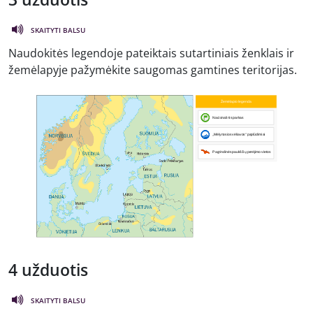
SKAITYTI BALSU
Naudokitės legendoje pateiktais sutartiniais ženklais ir
žemėlapyje pažymėkite saugomas gamtines teritorijas.
4 užduotis
SKAITYTI BALSU