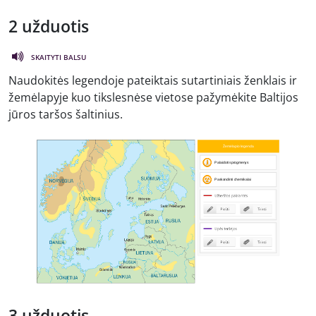
2 užduotis
SKAITYTI BALSU
Naudokitės legendoje pateiktais sutartiniais ženklais ir
žemėlapyje kuo tikslesnėse vietose pažymėkite Baltijos
jūros taršos šaltinius.
3 užduotis