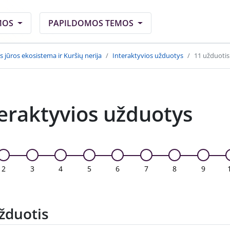
MOS
PAPILDOMOS TEMOS
os jūros ekosistema ir Kuršių nerija
Interaktyvios užduotys
11 užduotis
eraktyvios užduotys
2
3
4
5
6
7
8
9
žduotis