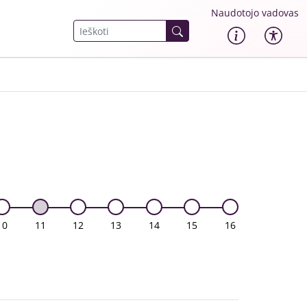
Naudotojo vadovas
10
11
12
13
14
15
16