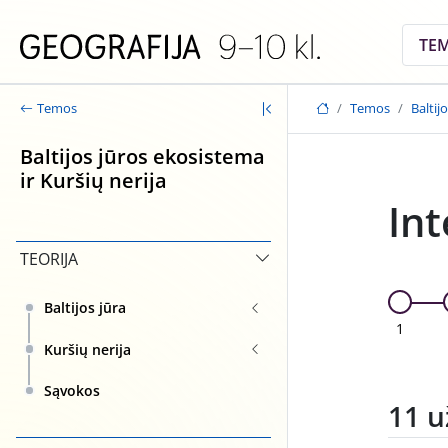
Skip to main content
TE
Temos
Baltij
Temos
Baltijos jūros ekosistema
ir Kuršių nerija
Int
TEORIJA
Baltijos jūra
1
Kuršių nerija
Sąvokos
11 u