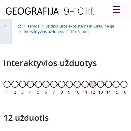
Skip to main content
Temos
Baltijos jūros ekosistema ir Kuršių nerija
Interaktyvios užduotys
12 užduotis
Interaktyvios užduotys
1
2
3
4
5
6
7
8
9
10
11
12
13
14
15
16
12 užduotis