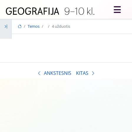
Skip to main content
Temos
4 užduotis
ANKSTESNIS
KITAS