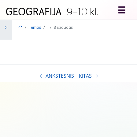
Skip to main content
Temos
3 užduotis
ANKSTESNIS
KITAS